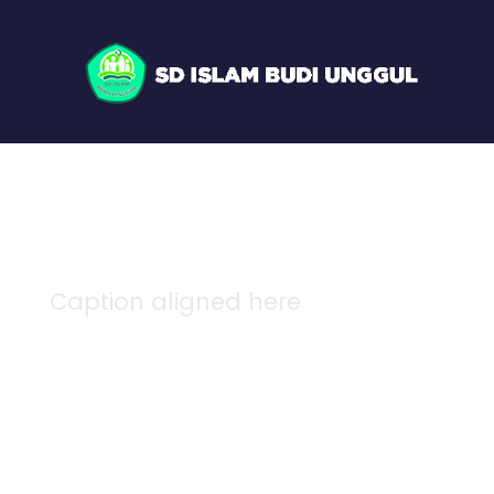
Caption aligned here
Blog Full Left S