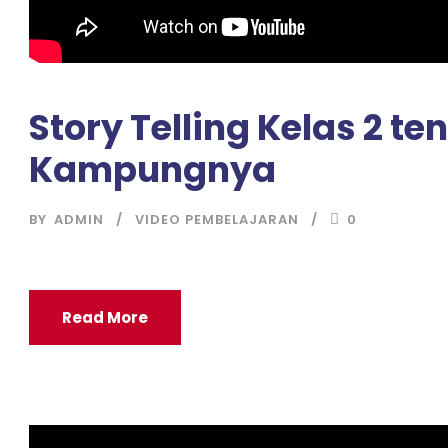
Story Telling Kelas 2 t
Kampungnya
BY
ADMIN
VIDEO PEMBELAJARAN
0
Read More