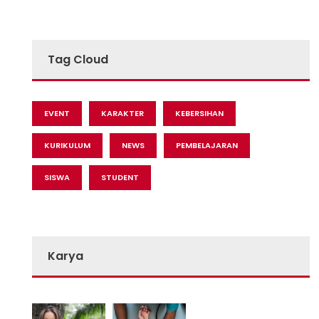
Tag Cloud
EVENT
KARAKTER
KEBERSIHAN
KURIKULUM
NEWS
PEMBELAJARAN
SISWA
STUDENT
Karya