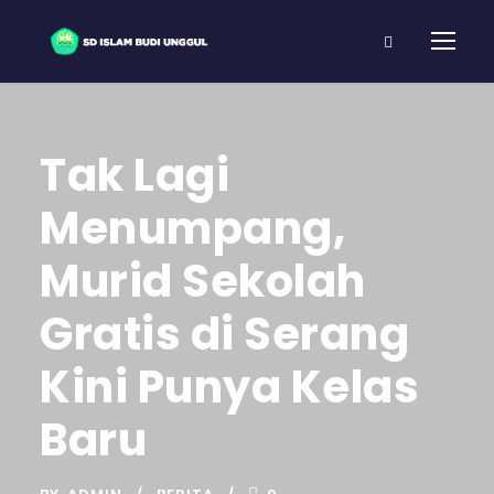
Tak Lagi
Menumpang,
Murid Sekolah
Gratis di Serang
Kini Punya Kelas
Baru