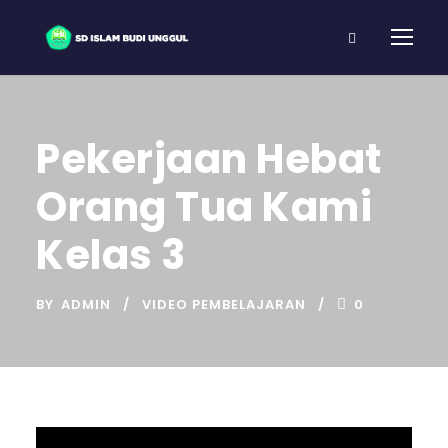
Pekerjaan Hebat
Orang Tua Kami
Kelas 3
BY
ADMIN
VIDEO PEMBELAJARAN
0