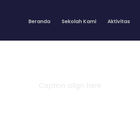
Beranda
Sekolah Kami
Aktivitas
Caption align here
ll Both Sidebar Wi