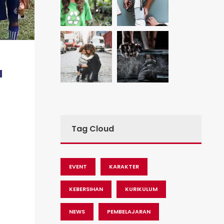
a
Tag Cloud
EVENT
KARAKTER
KEBERSIHAN
KURIKULUM
NEWS
PEMBELAJARAN