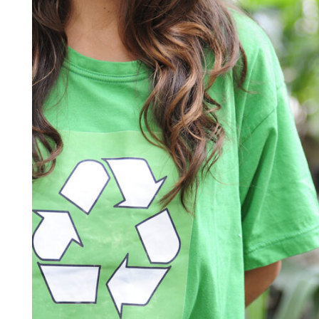
Charity & Voluntary Fo
Charity
/
Social