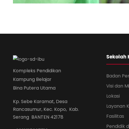
Family Law Advis
Stage Play From Stu
Free Tuition From Prof
Family
/
Law
Acting
/
Drama
Study
/
Tuition
Sekolah
Kompleks Pendidikan
Badan Pe
Kampung Belajar
Visi dan Mi
Bina Putera Utama
Lokasi
Kp. Sebe Karamat, Desa
Layanan 
Rancasumur, Kec. Kopo, Kab.
Fasilitas
Serang BANTEN 42178
Pendidik