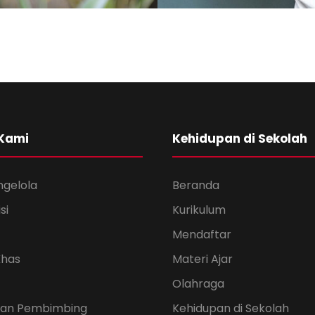
ory
Free
dents
C
. Smith
Busin
 Kami
Kehidupan di Sekolah
ngelola
Beranda
si
Kurikulum
Mendaftar
Khas
Materi Ajar
Olahraga
 dan Pembimbing
Kehidupan di Sekolah