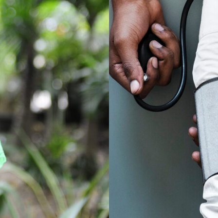
r Social
Med