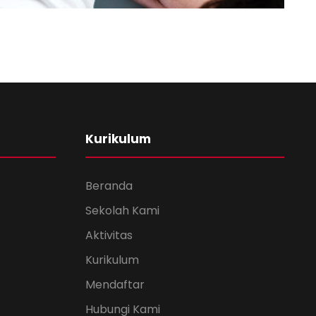
 Training For Senior
oncert For Charity
ess Showcase Session
Sport
Concert
/
Music
Business
Kurikulum
Beranda
Sekolah Kami
Aktivitas
Kurikulum
Mendaftar
Hubungi Kami