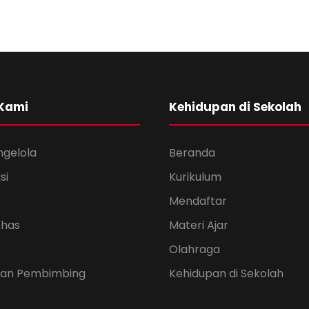
 Kami
Kehidupan di Sekolah
ngelola
Beranda
si
Kurikulum
Mendaftar
Khas
Materi Ajar
Olahraga
 dan Pembimbing
Kehidupan di Sekolah