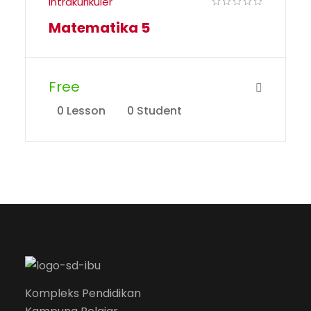
Intrakurikuler
Matematika 5
Free
0 Lesson
0 Student
Kompleks Pendidikan