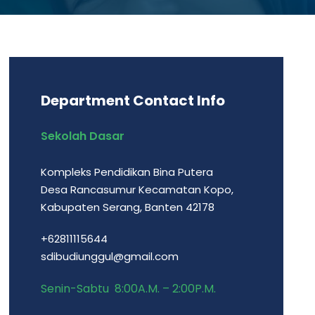
Department Contact Info
Sekolah Dasar
Kompleks Pendidikan Bina Putera
Desa Rancasumur Kecamatan Kopo,
Kabupaten Serang, Banten 42178
+62811115644
sdibudiunggul@gmail.com
Senin-Sabtu 8:00A.M. – 2:00P.M.