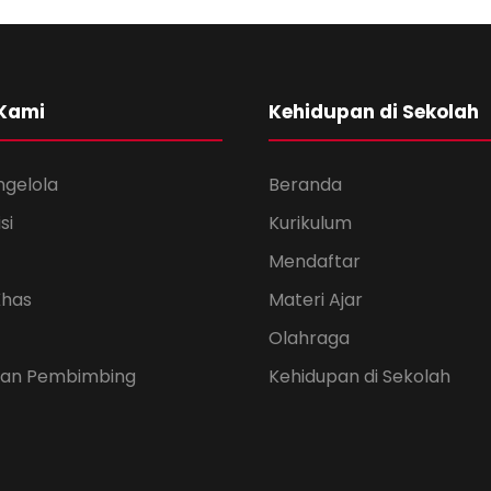
 Kami
Kehidupan di Sekolah
ngelola
Beranda
si
Kurikulum
Mendaftar
Khas
Materi Ajar
Olahraga
 dan Pembimbing
Kehidupan di Sekolah