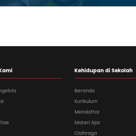
 Kami
Kehidupan di Sekolah
ngelola
Beranda
si
Kurikulum
Mendaftar
Khas
Materi Ajar
Olahraga